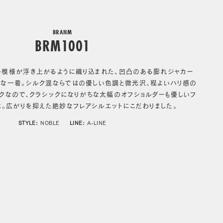
BRANM
BRM1001
ル模様が浮き上がるように織り込まれた、凹凸のある膨れジャカー
な一着。シルク混ならではの優しい色調と微光沢、程よいハリ感の
クなので、クラシックになりがちな太幅のオフショルダーも優しいフ
に。広がりを抑えた絶妙なフレアシルエットにこだわりました。
STYLE:
NOBLE
LINE:
A-LINE